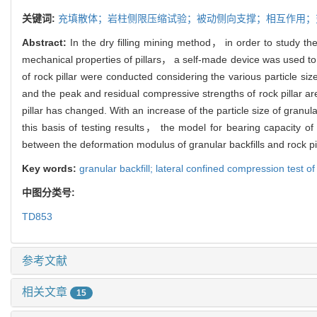
关键词:
充填散体；岩柱侧限压缩试验；被动侧向支撑；相互作用；
Abstract:
In the dry filling mining method， in order to study th
mechanical properties of pillars， a self-made device was used to t
of rock pillar were conducted considering the various particle size
and the peak and residual compressive strengths of rock pillar ar
pillar has changed. With an increase of the particle size of granula
this basis of testing results， the model for bearing capacity of 
between the deformation modulus of granular backfills and rock pil
Key words:
granular backfill; lateral confined compression test of
中图分类号:
TD853
参考文献
相关文章
15