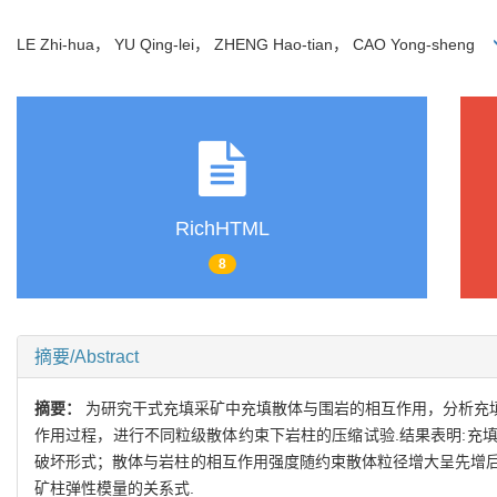
LE Zhi-hua， YU Qing-lei， ZHENG Hao-tian， CAO Yong-sheng
RichHTML
8
摘要/Abstract
摘要：
为研究干式充填采矿中充填散体与围岩的相互作用，分析充
作用过程，进行不同粒级散体约束下岩柱的压缩试验.结果表明:充
破坏形式；散体与岩柱的相互作用强度随约束散体粒径增大呈先增
矿柱弹性模量的关系式.