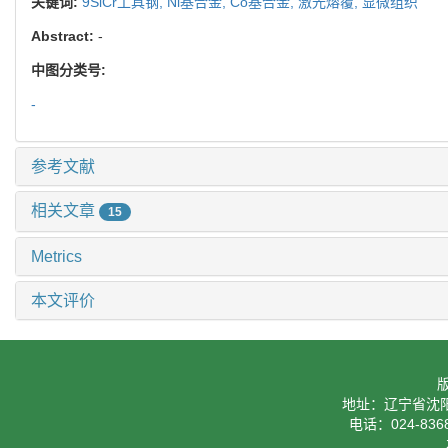
关键词:
9SiCr工具钢,
Ni基合金,
Co基合金,
激光熔覆,
显微组织
Abstract:
-
中图分类号:
-
参考文献
相关文章
15
Metrics
本文评价
地址：辽宁省沈阳
电话：024-8368