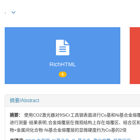
-
RichHTML
0
摘要/Abstract
摘要：
使用CO2激光器对9SiCr工具钢表面进行Co基和Ni基
进行测量·结果表明,合金熔覆层在微观结构上存在熔覆区、结合区和
物+金属间化合物·Ni基合金熔覆层的显微硬度约为Co基的2倍