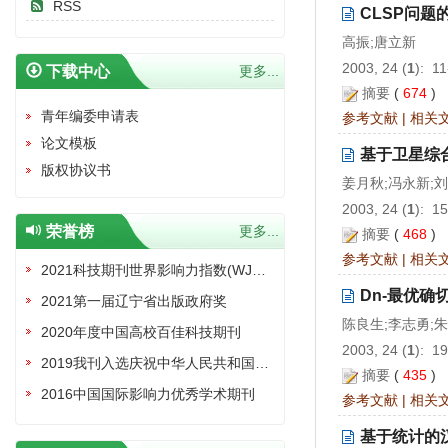
RSS
CLSP问题
高振;唐立新
2003, 24 (
1
): 1
下载中心
更多...
摘要
(
674
)
青年编委申请表
参考文献
|
相关
论文模板
基于卫星综
版权协议书
姜月秋;冯永新;
2003, 24 (
1
): 1
荣誉榜
更多...
摘要
(
468
)
参考文献
|
相关
2021科技期刊世界影响力指数(WJCI)报告收录证书
Dn-最优
2021第一届辽宁省出版政府奖
陈良生;李志勇;
2020年度中国高校百佳科技期刊
2003, 24 (
1
): 1
2019我刊入选庆祝中华人民共和国成立70周年精品期刊展
摘要
(
435
)
2016中国国际影响力优秀学术期刊
参考文献
|
相关
基于统计的