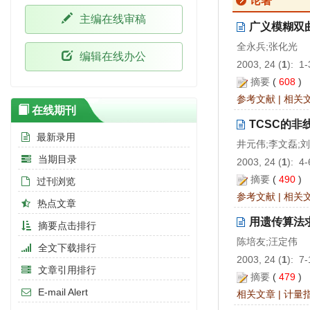
论著
主编在线审稿
广义模糊双
全永兵;张化光
编辑在线办公
2003, 24 (
1
): 1
摘要
(
608
)
参考文献
|
相关
在线期刊
TCSC的非
最新录用
井元伟;李文磊;
当期目录
2003, 24 (
1
): 4
摘要
(
490
)
过刊浏览
参考文献
|
相关
热点文章
用遗传算法
摘要点击排行
陈培友;汪定伟
全文下载排行
2003, 24 (
1
): 7
文章引用排行
摘要
(
479
)
E-mail Alert
相关文章
|
计量