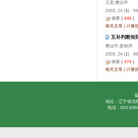
王君;樊治平
2003, 24 (
1
): 9
摘要
(
446
)
相关文章
|
计量
互补判断矩
樊治平;姜艳萍
2003, 24 (
1
): 9
摘要
(
474
)
相关文章
|
计量
地址：辽宁省沈阳
电话：024-8368