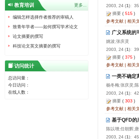
教育培训
更多...
2003, 24 (
1
): 3
摘要
(
515
)
编辑怎样选择作者推荐的审稿人
参考文献
|
相关
致青年学者——如何撰写学术论文
广义系统的
论文摘要的撰写
姚波;张庆灵
科技论文英文摘要的撰写
2003, 24 (
1
): 3
摘要
(
375
)
参考文献
|
相关
访问统计
一类不确定
总访问量：
今日访问：
杨冬梅;张庆灵;
在线人数：
2003, 24 (
1
): 4
摘要
(
303
)
参考文献
|
相关
基于QFD
陈以增;任朝辉;
2003, 24 (
1
): 4