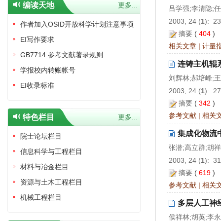
编读天地
更多...
吕学强;李清隐;
2003, 24 (
1
): 2
作者加入OSID开放科学计划注意事项
摘要
(
404
)
EI写作要求
相关文章
|
计量
GB7714 参考文献著录规则
连铸主机辊
学报校内转账帐号
刘辉林;郝培峰;
EI收录标准
2003, 24 (
1
): 2
摘要
(
342
)
参考文献
|
相关
特色栏目
更多...
集成化物流
院士论坛栏目
张潜;高立群;胡
信息科学与工程栏目
2003, 24 (
1
): 3
材料与冶金栏目
摘要
(
619
)
资源与土木工程栏目
参考文献
|
相关
机械工程栏目
多层人工神
侯祥林;胡英;李