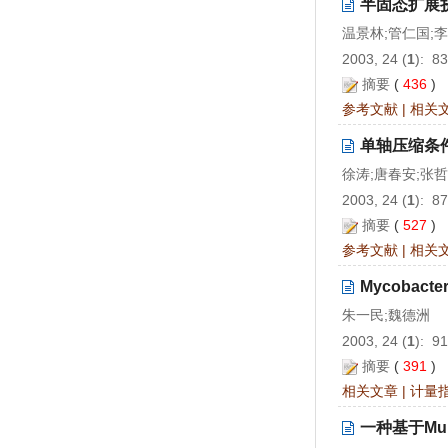
半固态扩展挤
温景林;管仁国;
2003, 24 (
1
): 8
摘要
(
436
)
参考文献
|
相关
单轴压缩条
徐涛;唐春安;张哲
2003, 24 (
1
): 8
摘要
(
527
)
参考文献
|
相关
Mycobacte
朱一民;魏德洲
2003, 24 (
1
): 9
摘要
(
391
)
相关文章
|
计量
一种基于Mul