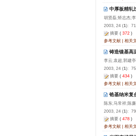
中厚板精轧
胡贤磊;矫志杰;
2003, 24 (
1
): 7
摘要
(
372
)
参考文献
|
相关
铸造镍基高
李云;袁超;郭建亭
2003, 24 (
1
): 7
摘要
(
434
)
参考文献
|
相关
锆基纳米复合
陈东;马常祥;陈廉
2003, 24 (
1
): 7
摘要
(
478
)
参考文献
|
相关