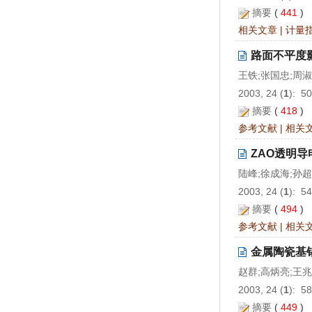
摘要
(
441
)
相关文章
|
计量
路面不平度
王铁;张国忠;周
2003, 24 (
1
): 5
摘要
(
418
)
参考文献
|
相关
ZAO透明
陆峰;徐成海;孙超
2003, 24 (
1
): 5
摘要
(
494
)
参考文献
|
相关
金属陶瓷基
赵群;高炳亮;王
2003, 24 (
1
): 5
摘要
(
449
)