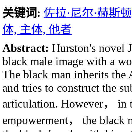
关键词:
佐拉·尼尔·赫斯顿
体,
主体,
他者
Abstract:
Hurston's novel 
black male image with a won
The black man inherits the 
and tries to construct the s
articulation. However， in t
empowerment， the black ma