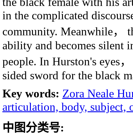
the black female with his a
in the complicated discourse
community. Meanwhile， the
ability and becomes silent i
people. In Hurston's eyes， 
sided sword for the black m
Key words:
Zora Neale Hu
articulation,
body,
subject,
中图分类号: