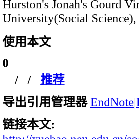
Hurston's Jonah's Gourd Vin
University(Social Science),
使用本文
0
/
/
推荐
导出引用管理器
EndNote
|
链接本文:
http://xuebao.neu.edu.cn/s