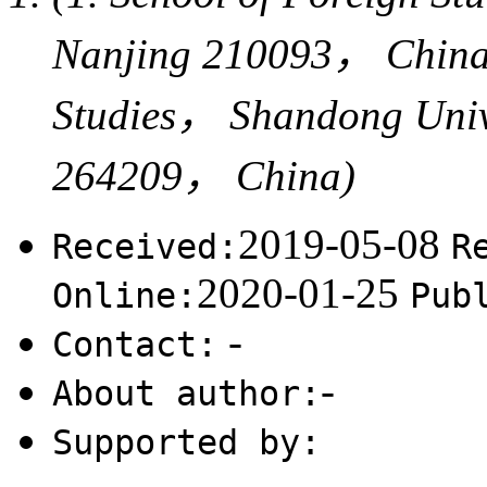
Nanjing 210093， China; 
Studies， Shandong Univ
264209， China)
2019-05-08
Received:
R
2020-01-25
Online:
Pub
-
Contact:
-
About author:
Supported by:
-