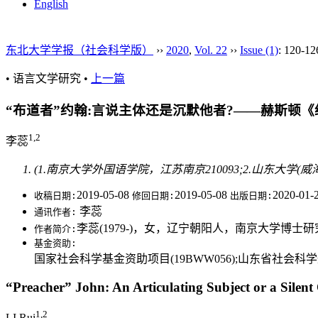
English
东北大学学报（社会科学版）
››
2020
,
Vol. 22
››
Issue (1)
: 120-12
• 语言文学研究 •
上一篇
“布道者”约翰:言说主体还是沉默他者?——赫斯顿
1,2
李蕊
(1.南京大学外国语学院，江苏南京210093;2.山东大学(威
2019-05-08
2019-05-08
2020-01-
收稿日期:
修回日期:
出版日期:
李蕊
通讯作者:
李蕊(1979-)，女，辽宁朝阳人，南京大学博
作者简介:
基金资助:
国家社会科学基金资助项目(19BWW056);山东省社会科学规
“Preacher” John: An Articulating Subject or a Sile
1,2
LI Rui