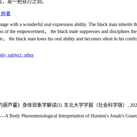
言，是一把双刃之剑。
,
他者
ge with a wonderful oral expression ability. The black man inherits the
s of the empowerment， the black male suppresses and disciplines the b
 the black man loses his oral ability and becomes silent in his confro
ody,
subject,
other
身体现象学解读[J]. 东北大学学报（社会科学版）, 2020, 22(1)
——A Body Phenomenological Interpretation of Hurston's Jonah's Gourd 