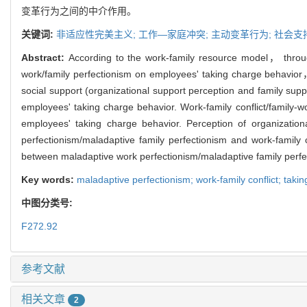
变革行为之间的中介作用。
关键词:
非适应性完美主义; 工作—家庭冲突; 主动变革行为; 社会支
Abstract:
According to the work-family resource model， throug
work/family perfectionism on employees' taking charge behavior， 
social support (organizational support perception and family supp
employees' taking charge behavior. Work-family conflict/family-w
employees' taking charge behavior. Perception of organization
perfectionism/maladaptive family perfectionism and work-family co
between maladaptive work perfectionism/maladaptive family perfe
Key words:
maladaptive perfectionism; work-family conflict; taki
中图分类号:
F272.92
参考文献
相关文章
2