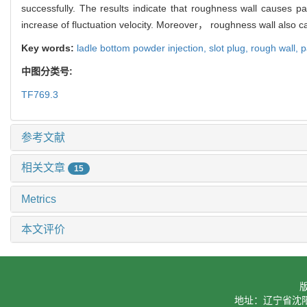
successfully. The results indicate that roughness wall causes pa
increase of fluctuation velocity. Moreover， roughness wall also ca
Key words:
ladle bottom powder injection,
slot plug,
rough wall,
p
中图分类号:
TF769.3
参考文献
相关文章
15
Metrics
本文评价
地址：辽宁省沈阳