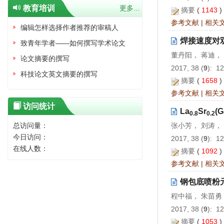
教育培训
更多...
摘要
(
1143
参考文献
|
相关
编辑怎样选择作者推荐的审稿人
焊接速度对
致青年学者——如何撰写学术论文
董丹阳， 蒋迪，
论文摘要的撰写
2017, 38 (
9
): 1
科技论文英文摘要的撰写
摘要
(
1658
参考文献
|
相关
访问统计
La
Sr
(G
0.8
0.2
总访问量：
张小芳， 刘涛，
今日访问：
2017, 38 (
9
): 1
在线人数：
摘要
(
1092
参考文献
|
相关
钢包底喷粉
程中福， 朱苗勇
2017, 38 (
9
): 1
摘要
(
1053