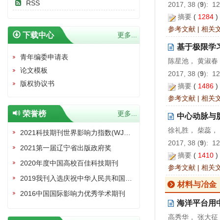
RSS
2017, 38 (
9
): 1
摘要
(
1284
参考文献
|
相关
下载中心
更多...
基于极限学
青年编委申请表
陈星池， 黄淑春
论文模板
2017, 38 (
9
): 1
版权协议书
摘要
(
1486
参考文献
|
相关
荣誉榜
更多...
中心动脉与
徐礼胜， 柴蕊，
2021科技期刊世界影响力指数(WJCI)报告收录证书
2017, 38 (
9
): 1
2021第一届辽宁省出版政府奖
摘要
(
1410
2020年度中国高校百佳科技期刊
参考文献
|
相关
2019我刊入选庆祝中华人民共和国成立70周年精品期刊展
材料与冶金
2016中国国际影响力优秀学术期刊
海洋平台用
高秀华， 张大征