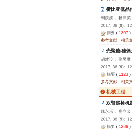
赞比亚低品
刘媛媛， 杨洪英
2017, 38 (
9
): 1
摘要
(
1307
参考文献
|
相关
壳聚糖/硅
胡建设， 张昊琳
2017, 38 (
9
): 1
摘要
(
1123
参考文献
|
相关
机械工程
双臂巡检机
魏永乐， 房立金
2017, 38 (
9
): 1
摘要
(
1286