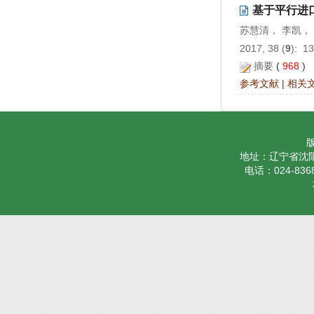
基于平行进
苏慧清， 李凯，
2017, 38 (
9
): 1
摘要
(
968
)
参考文献
|
相关
地址：辽宁省沈阳
电话：024-8368