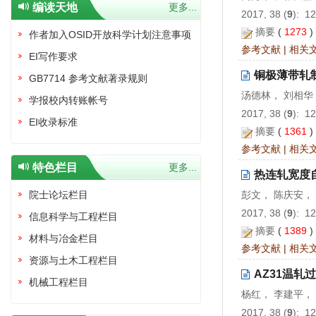
编读天地
更多...
2017, 38 (
9
): 1
摘要
(
1273
作者加入OSID开放科学计划注意事项
参考文献
|
相关
EI写作要求
铜极薄带轧
GB7714 参考文献著录规则
汤德林， 刘相华
学报校内转账帐号
2017, 38 (
9
): 1
EI收录标准
摘要
(
1361
参考文献
|
相关
特色栏目
更多...
热连轧宽度
院士论坛栏目
彭文， 陈庆安，
2017, 38 (
9
): 1
信息科学与工程栏目
摘要
(
1389
材料与冶金栏目
参考文献
|
相关
资源与土木工程栏目
AZ31温轧
机械工程栏目
杨红， 李建平，
2017, 38 (
9
): 1