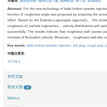
关键词:
钢包底喷粉,
缝隙式透气塞,
粗糙壁面,
粉气流,
数值模拟
Abstract:
For the new technology of ladle bottom powder injection，
function of roughness angle was proposed by analyzing the process
effect. Based on the Eulerian-Lagrangian approach， this model wa
roughness on particle trajectories， velocity distributions and pa
successfully. The results indicate that roughness wall causes pa
increase of fluctuation velocity. Moreover， roughness wall also ca
Key words:
ladle bottom powder injection,
slot plug,
rough wall,
p
中图分类号:
TF769.3
参考文献
相关文章
15
Metrics