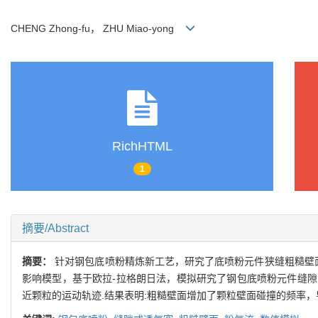
CHENG Zhong-fu， ZHU Miao-yong
RichHTML
1
摘要/Abstract
摘要：
针对钢包底喷粉精炼新工艺，研究了底喷粉元件狭缝粗糙壁
影响模型，基于欧拉-拉格朗日法，模拟研究了钢包底喷粉元件缝
近颗粒的运动轨迹.结果表明:粗糙壁面增加了颗粒壁面碰撞的频率