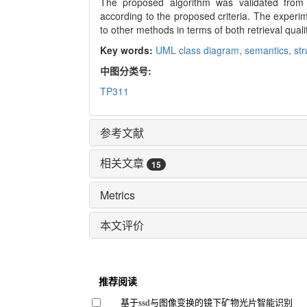
The proposed algorithm was validated from 
according to the proposed criteria. The experi
to other methods in terms of both retrieval quali
Key words:
UML class diagram,
semantics,
st
中图分类号:
TP311
参考文献
相关文章
15
Metrics
本文评价
推荐阅读
基于ssd与图像变换的镜下矿物光片智能识别