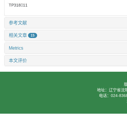
Key words:
cardiac myocyte,
ion channel,
heart failure,
mathemat
中图分类号:
TP31811
参考文献
相关文章
15
Metrics
本文评价
地址：辽宁省沈阳
电话：024-8368