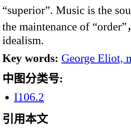
“superior”. Music is the so
the maintenance of “order”
idealism.
Key words:
George Eliot,
中图分类号:
I106.2
引用本文