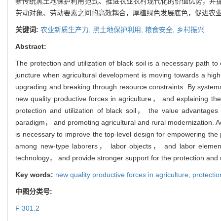
新传统黑土地保护利用范式、推进农业农村现代化的价值优势，并
劳动对象、劳动要素之间的高效耦合，厚植绿色发展底色，促进农
关键词:
农业新质生产力,
黑土地保护利用,
粮食安全,
乡村振兴
Abstract:
The protection and utilization of black soil is a necessary path to
juncture when agricultural development is moving towards a high-
upgrading and breaking through resource constraints. By systemat
new quality productive forces in agriculture， and explaining th
protection and utilization of black soil， the value advantages a
paradigm， and promoting agricultural and rural modernization. Acco
is necessary to improve the top-level design for empowering the pr
among new-type laborers， labor objects， and labor element
technology， and provide stronger support for the protection and uti
Key words:
new quality productive forces in agriculture,
protectio
中图分类号:
F 301.2