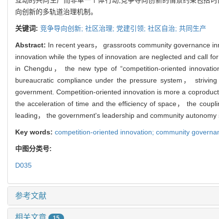
互动的共同生产而非单一个体行动;竞争导向创新的情景约束包括时
向创新的多轨道治理机制。
关键词:
竞争导向创新; 社区治理; 党建引领; 社区自治; 共同生产
Abstract:
In recent years， grassroots community governance innov
innovation while the types of innovation are neglected and call 
in Chengdu， the new type of “competition-oriented innovation”
bureaucratic compliance under the pressure system， striving for
government. Competition-oriented innovation is more a coproductio
the acceleration of time and the efficiency of space， the coup
leading， the government's leadership and community autonomy sh
Key words:
competition-oriented innovation; community governa
中图分类号:
D035
参考文献
相关文章
15