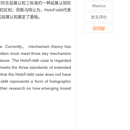
它是符合延展认知三标准的一种延展认知形
Metrics
别；但斯马特认为，HoloFoldit代表
的延展认知奠定了基础。
本文评价
回顶部
erse. Currently， mechanism theory has
nition must meet three key mechanism
issue. The HoloFoldit case is regarded
 meets the three standards of extended
 that the HoloFoldit case does not have
oldit represents a form of holographic
further research on how emerging mixed