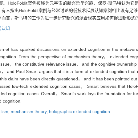
HoloFoldit案例被称为元宇宙的新兴哲学兴趣，保罗·斯马特认为
出HoloFoldit案例与经常讨论的低技术延展认知案例相比没有足够的区
体而言，斯马特的工作为进一步研究新兴的混合现实应用如何促进新形式
展认知
nternet has sparked discussions on extended cognition in the metav
cognition. From the perspective of mechanism theory， extended cog
ssue， the constitutive relevance issue， and the cognitive ownership 
e， and Paul Smart argues that it is a form of extended cognition that
this claim have been directly questioned， and it has been pointed out
scussed low-tech extended cognition cases， Smart believes that HoloF
ended cognition cases. Overall， Smart’s work lays the foundation for 
 cognition.
alism,
mechanism theory,
holographic extended cognition