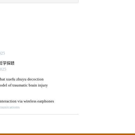
25
哲学探赜
25
that xuefu zhuyu decoction
odel of traumatic brain injury
nteraction via wireless earphones
mmunications