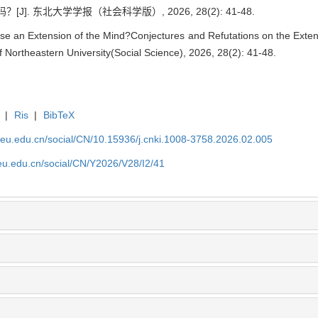
]. 东北大学学报（社会科学版）, 2026, 28(2): 41-48.
se an Extension of the Mind?Conjectures and Refutations on the Exte
of Northeastern University(Social Science), 2026, 28(2): 41-48.
|
Ris
|
BibTeX
neu.edu.cn/social/CN/10.15936/j.cnki.1008-3758.2026.02.005
eu.edu.cn/social/CN/Y2026/V28/I2/41