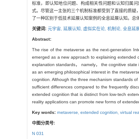
标准，即认知地位问题、构成相关性问题和认知归属问题。
式。尽管这一主张的三个机制标准都受到了直接的质疑，有人指
了一种区别于低技术延展认知案例的全息延展认知。总
关键词:
元宇宙,
延展认知,
虚拟实在论,
机制论,
全息延
Abstract:
The rise of the metaverse as the next-generation I
emerged as a new approach to explaining extended 
explanation standards， namely， the cognitive state i
as an emerging philosophical interest in the metavers
cognition. Although the three mechanism standards of 
sufficient differences compared to the frequently di
extended cognition that is distinct from low-tech ext
reality applications can promote new forms of extended
Key words:
metaverse,
extended cognition,
virtual re
中图分类号:
N 031