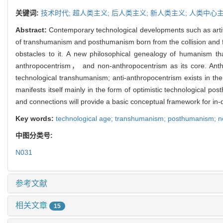
关键词:
技术时代; 超人类主义; 后人类主义; 新人类主义; 人类中心
Abstract:
Contemporary technological developments such as artif
of transhumanism and posthumanism born from the collision and 
obstacles to it. A new philosophical genealogy of humanism t
anthropocentrism， and non-anthropocentrism as its core. Ant
technological transhumanism; anti-anthropocentrism exists in 
manifests itself mainly in the form of optimistic technological po
and connections will provide a basic conceptual framework for in-
Key words:
technological age; transhumanism; posthumanism; 
中图分类号:
N031
参考文献
相关文章
15