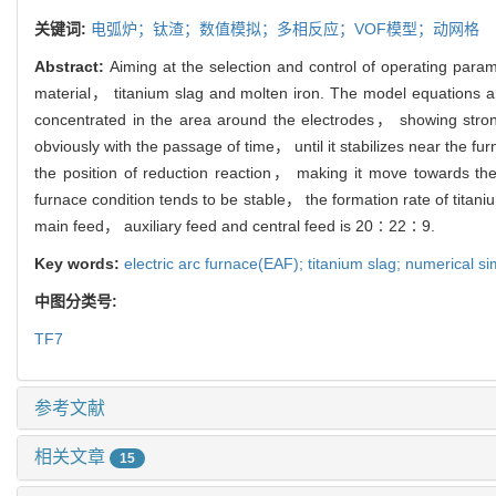
关键词:
电弧炉；钛渣；数值模拟；多相反应；VOF模型；动网格
Abstract:
Aiming at the selection and control of operating param
material， titanium slag and molten iron. The model equations a
concentrated in the area around the electrodes， showing strong
obviously with the passage of time， until it stabilizes near the fu
the position of reduction reaction， making it move towards the
furnace condition tends to be stable， the formation rate of titani
main feed， auxiliary feed and central feed is 20∶22∶9.
Key words:
electric arc furnace(EAF); titanium slag; numerical
中图分类号:
TF7
参考文献
相关文章
15