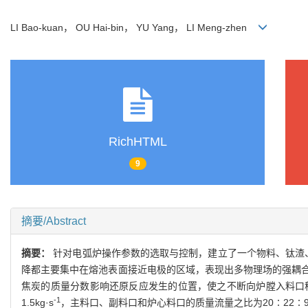
LI Bao-kuan， OU Hai-bin， YU Yang， LI Meng-zhen
RichHTML
9
摘要/Abstract
摘要：
针对电弧炉操作参数的选取与控制，建立了一个物料、钛渣
降都主要集中在熔池表面接近电极的区域，表现出多物理场的强耦
焦炭的质量分数影响还原反应发生的位置，使之不断向炉膛入料口移
-1
1.5kg·s
，主料口、副料口和炉心料口的质量流量之比为20∶22∶9