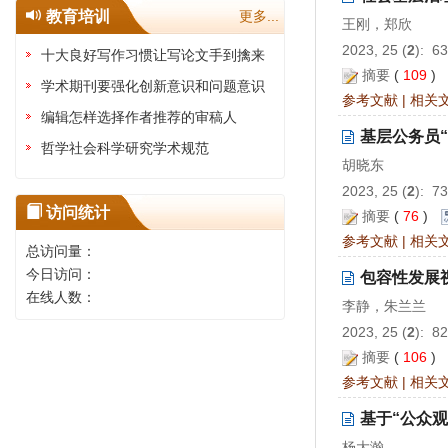
教育培训
更多...
王刚，郑欣
2023, 25 (
2
): 6
十大良好写作习惯让写论文手到擒来
摘要
(
109
)
学术期刊要强化创新意识和问题意识
参考文献
|
相关
编辑怎样选择作者推荐的审稿人
基层公务员“
哲学社会科学研究学术规范
胡晓东
2023, 25 (
2
): 7
访问统计
摘要
(
76
)
参考文献
|
相关
总访问量：
今日访问：
包容性发展
在线人数：
李静，朱兰兰
2023, 25 (
2
): 8
摘要
(
106
)
参考文献
|
相关
基于“公众
杨大瀚