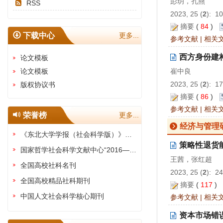
彭玥，孔燕
RSS
2023, 25 (
2
): 1
摘要
(
84
)
下载中心
更多...
参考文献
|
相关
西方身份建
论文模板
论文模板
崔中良
2023, 25 (
2
): 1
版权协议书
摘要
(
86
)
参考文献
|
相关
荣誉榜
更多...
经济与管理
《东北大学学报（社会科学版）》被评为“全国高校权威社科期刊”
策略性退货
国家哲学社会科学文献中心“2016—2020年最受欢迎期刊"
王茜，张红超
全国高校社科名刊
2023, 25 (
2
): 2
全国高校精品社科期刊
摘要
(
117
)
中国人文社会科学核心期刊
参考文献
|
相关
资本市场错