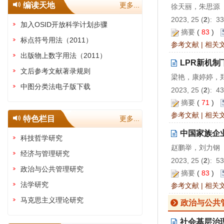
编读天地
更多...
徐天丽，朱思源
2023, 25 (
2
): 3
加入OSID开放科学计划步骤
摘要
(
83
)
标点符号用法（2011）
参考文献
|
相关
出版物上数字用法（2011）
LPR新机
文后参考文献著录规则
梁艳，康婷婷，
中图分类法电子版下载
2023, 25 (
2
): 4
摘要
(
71
)
参考文献
|
相关
特色栏目
更多...
中国家族企
科技哲学研究
赵鹏举，刘力钢
经济与管理研究
2023, 25 (
2
): 5
政治与公共管理研究
摘要
(
83
)
法学研究
参考文献
|
相关
马克思主义理论研究
政治与公共
社会基层治