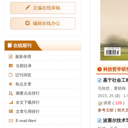
主编在线审稿
编辑在线办公
在线期刊
最新录用
当期目录
科技哲学研
过刊浏览
基于社会工
热点文章
毛牧然，董晓梅
摘要点击排行
2023, 25 (
2
): 1
全文下载排行
摘要
(
125
)
参考文献
|
相关
文章引用排行
波塞尔技术
E-mail Alert