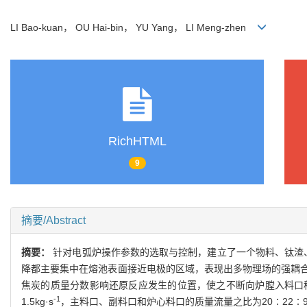
LI Bao-kuan， OU Hai-bin， YU Yang， LI Meng-zhen
RichHTML
9
摘要/Abstract
摘要：
针对电弧炉操作参数的选取与控制，建立了一个物料、钛渣
降都主要集中在熔池表面接近电极的区域，表现出多物理场的强耦
焦炭的质量分数影响还原反应发生的位置，使之不断向炉膛入料口移
-1
1.5kg·s
，主料口、副料口和炉心料口的质量流量之比为20∶22∶9