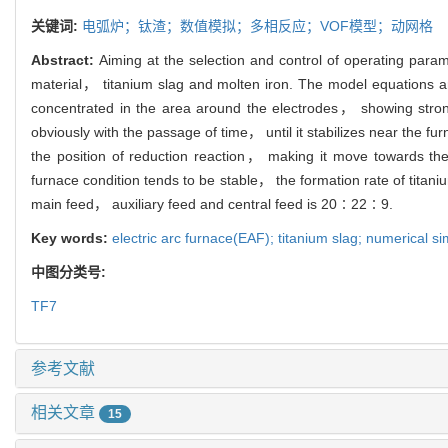
关键词:
电弧炉；钛渣；数值模拟；多相反应；VOF模型；动网格
Abstract:
Aiming at the selection and control of operating param
material， titanium slag and molten iron. The model equations a
concentrated in the area around the electrodes， showing strong
obviously with the passage of time， until it stabilizes near the fu
the position of reduction reaction， making it move towards the
furnace condition tends to be stable， the formation rate of titani
main feed， auxiliary feed and central feed is 20∶22∶9.
Key words:
electric arc furnace(EAF); titanium slag; numerical
中图分类号:
TF7
参考文献
相关文章
15