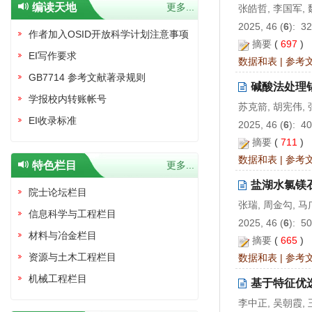
编读天地
更多...
张皓哲, 李国军, 
2025, 46 (
6
): 3
作者加入OSID开放科学计划注意事项
摘要
(
697
)
EI写作要求
数据和表
|
参考
GB7714 参考文献著录规则
碱酸法处理
学报校内转账帐号
苏克箭, 胡宪伟,
EI收录标准
2025, 46 (
6
): 4
摘要
(
711
)
数据和表
|
参考
特色栏目
更多...
盐湖水氯镁
院士论坛栏目
张瑞, 周金勾, 马
信息科学与工程栏目
2025, 46 (
6
): 5
材料与冶金栏目
摘要
(
665
)
资源与土木工程栏目
数据和表
|
参考
机械工程栏目
基于特征优选
李中正, 吴朝霞,