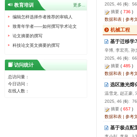
2025, 46 (
6
): 5
教育培训
更多...
摘要
(
736
)
编辑怎样选择作者推荐的审稿人
数据和表
|
参考
致青年学者——如何撰写学术论文
机械工程
论文摘要的撰写
基于迁移学习
科技论文英文摘要的撰写
辛博, 李宏亮, 孙
2025, 46 (
6
): 6
访问统计
摘要
(
485
)
数据和表
|
参考
总访问量：
今日访问：
选区激光熔化
在线人数：
温雪龙, 赵正豪,
2025, 46 (
6
): 7
摘要
(
657
)
数据和表
|
参考
基于极点配
李小彭, 李泉, 上