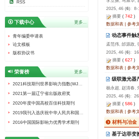
李立振, 马淑华,
RSS
2025, 46 (
6
): 8
摘要
(
742
)
下载中心
更多...
数据和表
|
参考
动态事件触
青年编委申请表
孟范伟, 邰源政, 
论文模板
2025, 46 (
6
): 1
版权协议书
摘要
(
627
)
数据和表
|
参考
荣誉榜
更多...
级联激光器
2021科技期刊世界影响力指数(WJCI)报告收录证书
杨永超, 赵清春, 
2021第一届辽宁省出版政府奖
2025, 46 (
6
): 2
2020年度中国高校百佳科技期刊
摘要
(
586
)
数据和表
|
参考
2019我刊入选庆祝中华人民共和国成立70周年精品期刊展
材料与冶金
2016中国国际影响力优秀学术期刊
基于达菲变