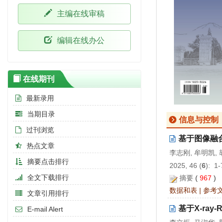
主编在线审稿
编辑在线办公
在线期刊
最新录用
当期目录
信息与控制
过刊浏览
基于图像融
热点文章
李志刚, 牟明凯, 
摘要点击排行
2025, 46 (
6
): 1
全文下载排行
摘要
(
967
)
数据和表
|
参考
文章引用排行
基于X-ra
E-mail Alert