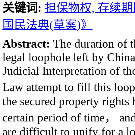
关键词:
担保物权,
存续期
国民法典(草案)》
Abstract:
The duration of t
legal loophole left by Chin
Judicial Interpretation of 
Law attempt to fill this loo
the secured property rights 
certain period of time， and
are difficult to unify for a l