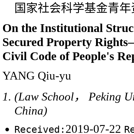
国家社会科学基金青年资助
On the Institutional Struc
Secured Property Right
Civil Code of People's Re
YANG Qiu-yu
(Law School， Peking U
China)
2019-07-22
Received:
R