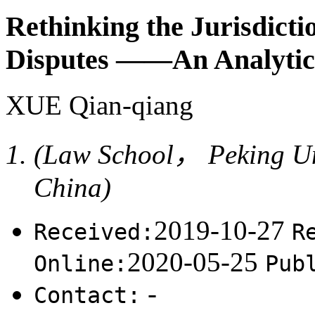
Rethinking the Jurisdict
Disputes ——An Analytic
XUE Qian-qiang
(Law School， Peking U
China)
2019-10-27
Received:
R
2020-05-25
Online:
Pub
-
Contact: