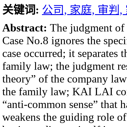
关键词:
公司,
家庭,
审判,
Abstract:
The judgment of
Case No.8 ignores the specif
case occurred; it separates
family law; the judgment re
theory” of the company law 
the family law; KAI LAI com
“anti-common sense” that ha
weakens the guiding role of