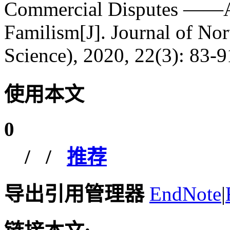
Commercial Disputes ——An
Familism[J]. Journal of Nor
Science), 2020, 22(3): 83-9
使用本文
0
/
/
推荐
导出引用管理器
EndNote
|