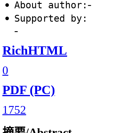
-
About author:
Supported by:
-
RichHTML
0
PDF (PC)
1752
摘要/Abstract