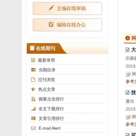
主编在线审稿
编辑在线办公
在线期刊
大
田鹏
最新录用
2019,
当期目录
摘
过刊浏览
参考
热点文章
技
摘要点击排行
廉佳
全文下载排行
2019,
摘
文章引用排行
参考
E-mail Alert
可