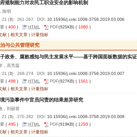
府规制能力对农民工职业安全的影响机制
，陈明
 21 (
3
): 261-267. DOI:
10.15936/j.cnki.1008-3758.2019.03.006
要
(
400
)
HTML
PDF
(925KB) (
1080
)
文献
|
相关文章
|
计量指标
政治与公共管理研究
子政务、腐败感知与民主发展水平——基于跨国面板数据的实证
华，高芳蕊
 21 (
3
): 268-274. DOI:
10.15936/j.cnki.1008-3758.2019.03.007
要
(
498
)
HTML
PDF
(927KB) (
1561
)
文献
|
相关文章
|
计量指标
境污染事件中官员问责的结果差异研究
艳，刘丽蓉
 21 (
3
): 275-282. DOI:
10.15936/j.cnki.1008-3758.2019.03.008
要
(
495
)
HTML
PDF
(919KB) (
1293
)
文献
|
相关文章
|
计量指标