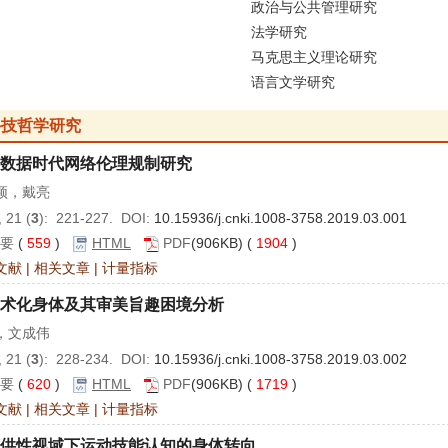
政治与公共管理研究
法学研究
马克思主义理论研究
语言文学研究
科技哲学研究
数据时代网络伦理规制研究
颖，戴亮
 21 (
3
): 221-227. DOI:
10.15936/j.cnki.1008-3758.2019.03.001
要
(
559
)
HTML
PDF
(906KB) (
1904
)
文献
|
相关文章
|
计量指标
术化身体及其审美旨趣困境分析
，文成伟
 21 (
3
): 228-234. DOI:
10.15936/j.cnki.1008-3758.2019.03.002
要
(
620
)
HTML
PDF
(906KB) (
1719
)
文献
|
相关文章
|
计量指标
供性视域下运动技能认知的身体转向