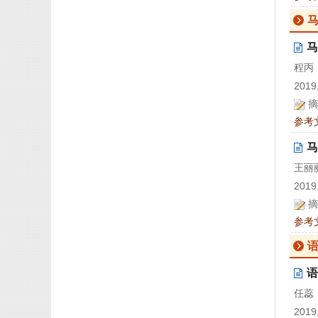
马
程丙
2019,
摘
参考
马
王丽
2019,
摘
参考
语
任蕊
2019,