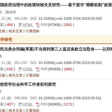
国政府治理中的政策转移失灵研究——基于股市“熔断机制”政
玲，魏淑艳
 21 (
3
): 283-290. DOI:
10.15936/j.cnki.1008-3758.2019.03.009
要
(
458
)
HTML
PDF
(970KB) (
2061
)
文献
|
相关文章
|
计量指标
法学研究
民法典合同编(草案)不当得利第三人返还条款立法取舍——以刑
勇
 21 (
3
): 291-297. DOI:
10.15936/j.cnki.1008-3758.2019.03.010
要
(
630
)
HTML
PDF
(904KB) (
1680
)
文献
|
相关文章
|
计量指标
校哲学社会科学工作者权利探究
芝
 21 (
3
): 298-304. DOI:
10.15936/j.cnki.1008-3758.2019.03.011
要
(
407
)
HTML
PDF
(900KB) (
1173
)
文献
|
相关文章
|
计量指标