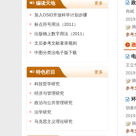
政
编读天地
更多...
冉斌
加入OSID开放科学计划步骤
2019,
标点符号用法（2011）
摘
出版物上数字用法（2011）
参考
文后参考文献著录规则
中图分类法电子版下载
电
王立
特色栏目
更多...
2019,
摘
科技哲学研究
参考
经济与管理研究
环
政治与公共管理研究
胡春
法学研究
2019,
马克思主义理论研究
摘
参考