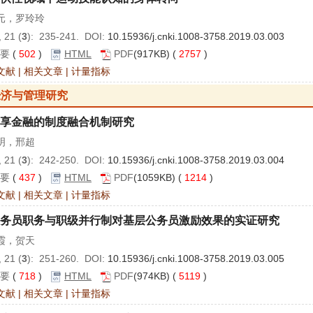
元，罗玲玲
 21 (
3
): 235-241. DOI:
10.15936/j.cnki.1008-3758.2019.03.003
要
(
502
)
HTML
PDF
(917KB) (
2757
)
文献
|
相关文章
|
计量指标
经济与管理研究
享金融的制度融合机制研究
明，邢超
 21 (
3
): 242-250. DOI:
10.15936/j.cnki.1008-3758.2019.03.004
要
(
437
)
HTML
PDF
(1059KB) (
1214
)
文献
|
相关文章
|
计量指标
务员职务与职级并行制对基层公务员激励效果的实证研究
霞，贺天
 21 (
3
): 251-260. DOI:
10.15936/j.cnki.1008-3758.2019.03.005
要
(
718
)
HTML
PDF
(974KB) (
5119
)
文献
|
相关文章
|
计量指标