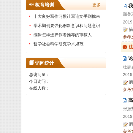
教育培训
更多...
我
郑美
十大良好写作习惯让写论文手到擒来
2019,
学术期刊要强化创新意识和问题意识
摘
编辑怎样选择作者推荐的审稿人
参考
哲学社会科学研究学术规范
论
访问统计
杜志
总访问量：
2019,
今日访问：
摘
在线人数：
参考
高
张振
2019,
摘
参考