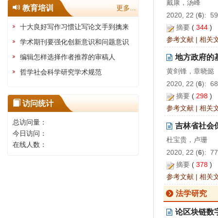
戴康，汤峰
教育培训
更多...
2020, 22 (
6
): 5
十大良好写作习惯让写论文手到擒来
摘要
(
344
)
参考文献
|
相关
学术期刊要强化创新意识和问题意识
编辑怎样选择作者推荐的审稿人
地方政府的
黄剑锋，章晓懿
哲学社会科学研究学术规范
2020, 22 (
6
): 6
摘要
(
298
)
访问统计
参考文献
|
相关
总访问量：
吉林省社会
今日访问：
杜宝贵，卢珊
在线人数：
2020, 22 (
6
): 7
摘要
(
378
)
参考文献
|
相关
法学研究
论区块链数