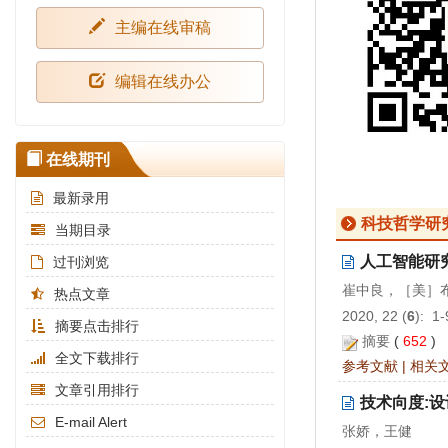
主编在线审稿
编辑在线办公
在线期刊
最新录用
科技哲学研
当期目录
人工智能研
过刊浏览
崔中良，［美］
热点文章
2020, 22 (
6
): 1
摘要点击排行
摘要
(
652
)
全文下载排行
参考文献
|
相关
文章引用排行
技术向度:
E-mail Alert
张娇，王健