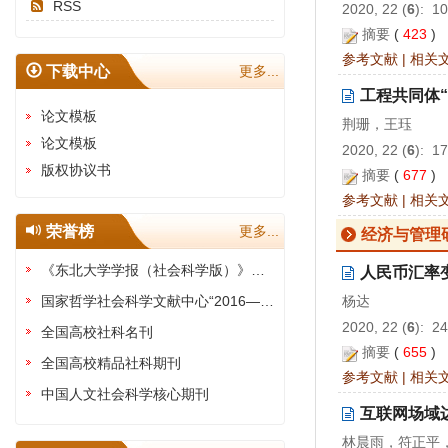
RSS
2020, 22 (
6
): 1
摘要
(
423
)
参考文献
|
相关
下载中心
更多...
工程共同体
论文模板
荆珊，王珏
论文模板
2020, 22 (
6
): 1
版权协议书
摘要
(
677
)
参考文献
|
相关
荣誉榜
更多...
经济与管理
《东北大学学报（社会科学版）》被评为“全国高校权威社科期刊”
人民币汇率
国家哲学社会科学文献中心“2016—2020年最受欢迎期刊"
杨达
2020, 22 (
6
): 2
全国高校社科名刊
摘要
(
655
)
全国高校精品社科期刊
参考文献
|
相关
中国人文社会科学核心期刊
互联网场域
林晨雨，符正平